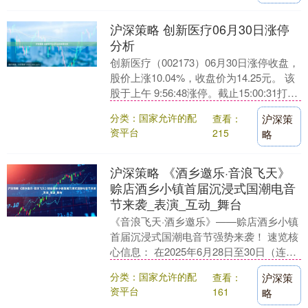
沪深策略 创新医疗06月30日涨停
分析
创新医疗（002173）06月30日涨停收盘，
股价上涨10.04%，收盘价为14.25元。 该
股于上午 9:56:48涨停。截止15:00:31打开
涨停8次，封....
分类：国家允许的配
查看：
沪深策
资平台
215
略
沪深策略 《酒乡邀乐·音浪飞天》
赊店酒乡小镇首届沉浸式国潮电音
节来袭_表演_互动_舞台
《音浪飞天·酒乡邀乐》——赊店酒乡小镇
首届沉浸式国潮电音节强势来袭！ 速览核
心信息： 在2025年6月28日至30日（连续
三天），每晚19:00至22:00，刘....
分类：国家允许的配
查看：
沪深策
资平台
161
略