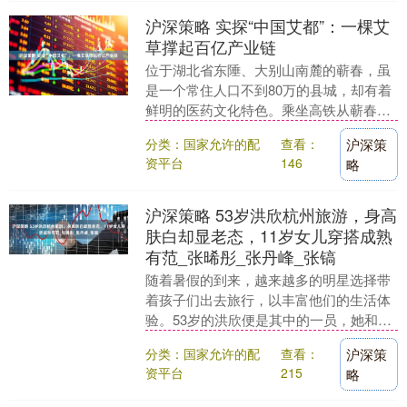
沪深策略 实探“中国艾都”：一棵艾
草撑起百亿产业链
位于湖北省东陲、大别山南麓的蕲春，虽
是一个常住人口不到80万的县城，却有着
鲜明的医药文化特色。乘坐高铁从蕲春南
站一下车，就可以看到设计有象征百草装
分类：国家允许的配
查看：
沪深策
饰纹样的站房，....
资平台
146
略
沪深策略 53岁洪欣杭州旅游，身高
肤白却显老态，11岁女儿穿搭成熟
有范_张晞彤_张丹峰_张镐
随着暑假的到来，越来越多的明星选择带
着孩子们出去旅行，以丰富他们的生活体
验。53岁的洪欣便是其中的一员，她和11
岁女儿张晞彤在南方游玩，并在杭州的候
分类：国家允许的配
查看：
沪深策
车厅里被热心....
资平台
215
略