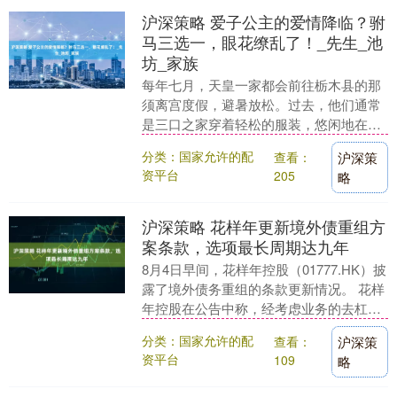
沪深策略 爱子公主的爱情降临？驸
马三选一，眼花缭乱了！_先生_池
坊_家族
每年七月，天皇一家都会前往栃木县的那
须离宫度假，避暑放松。过去，他们通常
是三口之家穿着轻松的服装，悠闲地在御
苑里散步。然而，今年的情况似乎有些不
分类：国家允许的配
查看：
沪深策
同……这一年的那....
资平台
205
略
沪深策略 花样年更新境外债重组方
案条款，选项最长周期达九年
8月4日早间，花样年控股（01777.HK）披
露了境外债务重组的条款更新情况。 花样
年控股在公告中称，经考虑业务的去杠杆
要求、当前市场情况及公司的业务表现及
分类：国家允许的配
查看：
沪深策
预测....
资平台
109
略