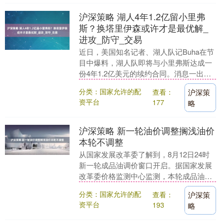
沪深策略 湖人4年1.2亿留小里弗
斯？换塔里伊森或许才是最优解_
进攻_防守_交易
近日，美国知名记者、湖人队记Buha在节
目中爆料，湖人队即将与小里弗斯达成一
份4年1.2亿美元的续约合同。消息一出，
瞬间引发球迷和媒体热议，这笔合同到底
分类：国家允许的配
查看：
沪深策
划不划算....
资平台
177
略
沪深策略 新一轮油价调整搁浅油价
本轮不调整
从国家发展改革委了解到，8月12日24时
新一轮成品油调价窗口开启。据国家发展
改革委价格监测中心监测，本轮成品油调
价周期内（7月29日—8月11日）国际油价
分类：国家允许的配
查看：
沪深策
先涨后....
资平台
193
略