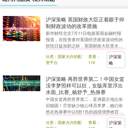
沪深策略 英国财政大臣正着眼于抑
制财政波动的改革措施
新华财经北京7月11日电据英国金融时报
报道，在投资者对英国经济政策波动性的
担忧日益加剧之际，英国财政大臣里夫斯
正在研究对其预算制度进行改革，以避免
分类：国家允许的配
查看：
沪深策
再次出现突如其....
资平台
116
略
沪深策略 再胜世界第二！中国女篮
没李梦照样可以狂，女版库里浮出
水面_比赛_杨舒予_热身赛
中国女篮再胜世界第二，亚洲霸主地位依
旧稳固！尽管缺少核心球员李梦，她们依
然在热身赛中以5胜1负的战绩强势收官，
73:69战胜澳大利亚女篮，为即将到来的亚
分类：国家允许的配
查看：
沪深策
洲杯注入....