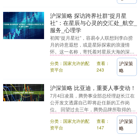
沪深策略 探访跨界社群“捉月星
社”：在星辰与心灵的交汇处_航空_
服务_心理学
初闻“捉月星社”，容易令人联想到李白捞
月的诗意遐想，或是星际探索的浪漫情
怀。这一名称，寄托着对星辰大海的深切
向往。然而，捉月星社的内涵远不止于
分类：国家允许的配
查看：
沪深策
此。 ��� 独特....
资平台
243
略
沪深策略 比亚迪，重要人事变动！
7月4日凌晨，腾势事业部总经理赵长江在
公开发文透露自己即将赴任新的工作岗
位。 回望过去三年，腾势品牌所取得的成
绩，他表示：全体腾势人传承艰苦创业、
分类：国家允许的配
查看：
沪深策
勇于挑战、敢于....
资平台
147
略