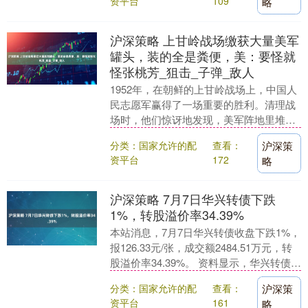
资平台
109
略
沪深策略 上甘岭战场缴获大量美军
罐头，装的全是粪便，美：要怪就
怪张桃芳_狙击_子弹_敌人
1952年，在朝鲜的上甘岭战场上，中国人
民志愿军赢得了一场重要的胜利。清理战
场时，他们惊讶地发现，美军阵地里堆满
了各种罐头，里面装的竟然全是粪便。传
分类：国家允许的配
查看：
沪深策
闻中，美军士....
资平台
172
略
沪深策略 7月7日华兴转债下跌
1%，转股溢价率34.39%
本站消息，7月7日华兴转债收盘下跌1%，
报126.33元/张，成交额2484.51万元，转
股溢价率34.39%。 资料显示，华兴转债信
用级别为“AA”，债券期限....
分类：国家允许的配
查看：
沪深策
资平台
161
略