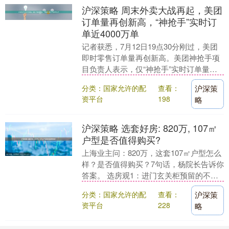
沪深策略 周末外卖大战再起，美团
订单量再创新高，“神抢手”实时订
单近4000万单
记者获悉，7月12日19点30分刚过，美团
即时零售订单量再创新高。美团神抢手项
目负责人表示，仅“神抢手”实时订单量接
近4000万单，其中礼赠量突破千万单。微
分类：国家允许的配
查看：
沪深策
信等....
资平台
198
略
沪深策略 选套好房: 820万, 107㎡
户型是否值得购买?
上海业主问：820万，这套107㎡户型怎么
样？是否值得购买？7句话，杨院长告诉你
答案。 选房观1：进门玄关柜预留的不
错，考虑到小户型普遍存在收纳空间不足
分类：国家允许的配
查看：
沪深策
的现象，....
资平台
228
略