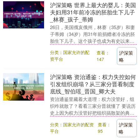
沪深策略 世界上最大的婴儿：美国
夫妇用31年前冷冻的胚胎生下儿子
_林赛_孩子_蒂姆
26日，美国俄亥俄州，林赛（35岁）和妻
子蒂姆（34岁）用31年前捐赠者冷冻的胚
胎生下儿子。这个孩子也成为有史以来冷
冻时间最长的活产胚胎。 （林赛和妻子蒂
分类：国家允许的配
查看：
沪深策
姆。）....
资平台
147
略
沪深策略 资治通鉴：权力失控如何
引发组织崩塌？从三家分晋看制度
底线_智伯瑶_晋国_卿大夫
资治通鉴里藏着大道理：权力没管好，组
织咋就散了？看看三家分晋就懂了 要说历
史上因为权力没管好把组织搞散架的典
型，那必须得提 “三家分晋” 这事儿。《资
分类：国家允许的配资
查看：
沪深策
治通鉴》一....
平台
95
略