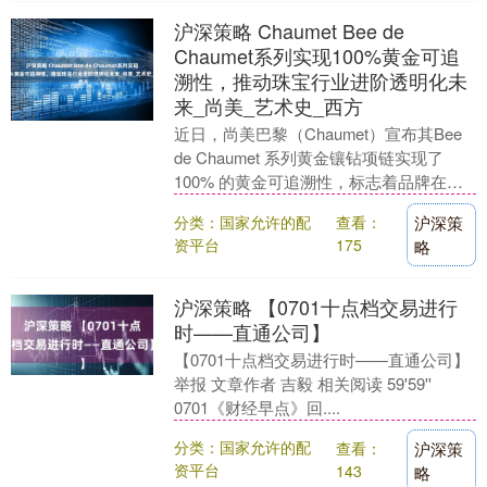
沪深策略 Chaumet Bee de
Chaumet系列实现100%黄金可追
溯性，推动珠宝行业进阶透明化未
来_尚美_艺术史_西方
近日，尚美巴黎（Chaumet）宣布其Bee
de Chaumet 系列黄金镶钻项链实现了
100% 的黄金可追溯性，标志着品牌在可
持续发展和透明度方面迈出了重....
分类：国家允许的配
查看：
沪深策
资平台
175
略
沪深策略 【0701十点档交易进行
时——直通公司】
【0701十点档交易进行时——直通公司】
举报 文章作者 吉毅 相关阅读 59'59''
0701《财经早点》回....
分类：国家允许的配
查看：
沪深策
资平台
143
略