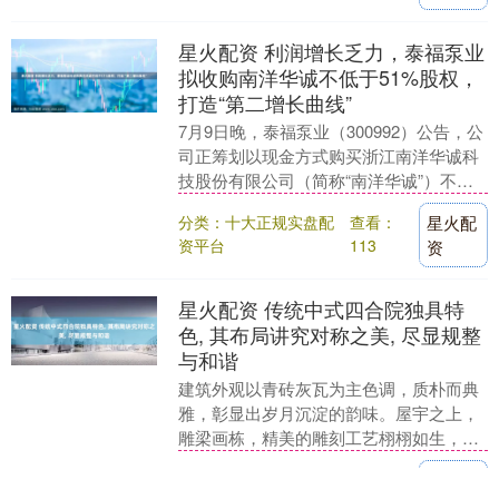
星火配资 利润增长乏力，泰福泵业
拟收购南洋华诚不低于51%股权，
打造“第二增长曲线”
7月9日晚，泰福泵业（300992）公告，公
司正筹划以现金方式购买浙江南洋华诚科
技股份有限公司（简称“南洋华诚”）不低
于51%的股份并取得南洋华诚控股权。如
分类：十大正规实盘配
查看：
星火配
交易....
资平台
113
资
星火配资 传统中式四合院独具特
色, 其布局讲究对称之美, 尽显规整
与和谐
建筑外观以青砖灰瓦为主色调，质朴而典
雅，彰显出岁月沉淀的韵味。屋宇之上，
雕梁画栋，精美的雕刻工艺栩栩如生，每
一处细节都蕴含着匠人的智慧与心血。庭
分类：十大正规实盘配
查看：
星火配
院中央，往往设有....