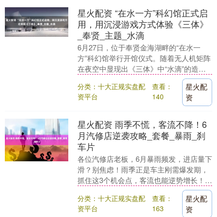
星火配资 “在水一方”科幻馆正式启
用，用沉浸游戏方式体验《三体》
_奉贤_主题_水滴
6月27日，位于奉贤金海湖畔的“在水一
方”科幻馆举行开馆仪式。随着无人机矩阵
在夜空中显现出《三体》中“水滴”的造
型，一场属于中国科幻爱好者的“夏日盛
分类：十大正规实盘配
查看：
星火配
宴”即将在南....
资平台
140
资
星火配资 雨季不慌，客流不降！6
月汽修店逆袭攻略_套餐_暴雨_刹
车片
各位汽修店老板，6月暴雨频发，进店量下
滑？别焦虑！雨季正是车主刚需爆发期，
抓住这3个机会点，客流也能逆势增长！
🔥 一、雨天专属服务，引流破局 1️⃣ 「免
分类：十大正规实盘配
查看：
星火配
费安....
资平台
163
资