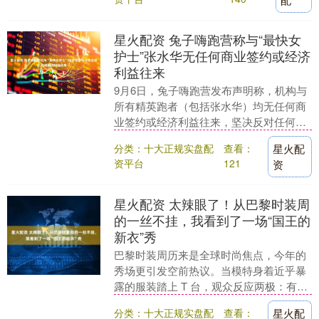
星火配资 兔子嗨跑营称与“最快女
护士”张水华无任何商业签约或经济
利益往来
9月6日，兔子嗨跑营发布声明称，机构与
所有精英跑者（包括张水华）均无任何商
业签约或经济利益往来，坚决反对任何形
式的网络暴力、人身攻击和恶意造谣。....
分类：十大正规实盘配
查看：
星火配
资平台
121
资
星火配资 太辣眼了！从巴黎时装周
的一丝不挂，我看到了一场“国王的
新衣”秀
巴黎时装周历来是全球时尚焦点，今年的
秀场更引发空前热议。当模特身着近乎暴
露的服装踏上 T 台，观众反应两极：有人
赞其为突破常规的艺术，也有人质疑是博
分类：十大正规实盘配
查看：
星火配
眼球的行为艺....