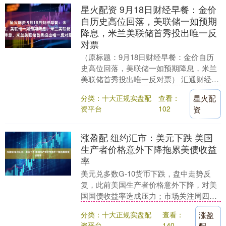
星火配资 9月18日财经早餐：金价
自历史高位回落，美联储一如预期
降息，米兰美联储首秀投出唯一反
对票
（原标题：9月18日财经早餐：金价自历
史高位回落，美联储一如预期降息，米兰
美联储首秀投出唯一反对票） 汇通财经
APP讯——周四（北京时间9月18日）亚
分类：十大正规实盘配
查看：
星火配
市早盘，现....
资平台
102
资
涨盈配 纽约汇市：美元下跌 美国
生产者价格意外下降拖累美债收益
率
美元兑多数G-10货币下跌，盘中走势反
复，此前美国生产者价格意外下降，对美
国国债收益率造成压力；市场关注周四即
将公布的消费者价格指数（CPI）。 彭博
分类：十大正规实盘配
查看：
涨盈
美元指数跌....
资平台
140
配