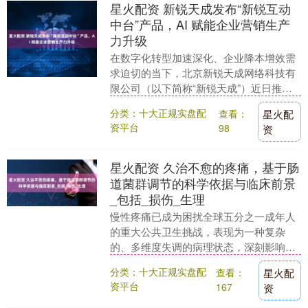
星火配资 新锐天成发布“新锐互动
中台”产品，AI 赋能企业营销生产
力升级
在数字化转型加速深化、企业降本增效需
求迫切的当下，北京新锐天成网络科技有
限公司（以下简称“新锐天成”）近日推出
其战略级产品 ——“新锐互动中台”。该产
分类：十大正规实盘配
查看：
星火配
品以中台化....
资平台
98
资
星火配资 久治不愈的疼痛，基于肠
道菌群调节的科学依据与临床前景
_包括_损伤_生理
慢性疼痛已成为困扰全球五分之一成年人
的重大公共卫生挑战，表现为一种复杂
的、多维度失调的病理状态，深刻影响患
者的生理、心理乃至社交。 这一持续3个
分类：十大正规实盘配
查看：
星火配
月或更长时间的疼....
资平台
167
资