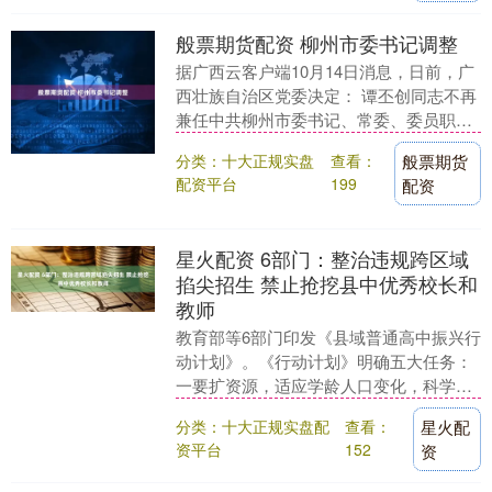
般票期货配资 柳州市委书记调整
据广西云客户端10月14日消息，日前，广
西壮族自治区党委决定： 谭丕创同志不再
兼任中共柳州市委书记、常委、委员职
务；张壮同志任中共柳州市委书记。 今年
分类：十大正规实盘
查看：
般票期货
9月，谭丕....
配资平台
199
配资
星火配资 6部门：整治违规跨区域
掐尖招生 禁止抢挖县中优秀校长和
教师
教育部等6部门印发《县域普通高中振兴行
动计划》。《行动计划》明确五大任务：
一要扩资源，适应学龄人口变化，科学优
化资源配置，加快扩大公办学位供给；二
分类：十大正规实盘配
查看：
星火配
要提质量，健全....
资平台
152
资