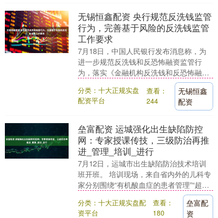
无锡恒鑫配资 央行规范反洗钱监管
行为，完善基于风险的反洗钱监管
工作要求
7月18日，中国人民银行发布消息称，为
进一步规范反洗钱和反恐怖融资监管行
为，落实《金融机构反洗钱和反恐怖融资
监督管理办法》相关要求，中国人民银行
分类：十大正规实盘
查看：
无锡恒鑫
对《中国人民银行....
配资平台
244
配资
垒富配资 运城强化出生缺陷防控
网：专家授课传技，三级防治再推
进_管理_培训_进行
7月12日，运城市出生缺陷防治技术培训
班开班。 培训现场，来自省内外的儿科专
家分别围绕“有机酸血症的患者管理”“超声
产前筛查指南解读”等内容进行专题授课，
分类：十大正规实盘配
查看：
垒富配
推广前....
资平台
180
资