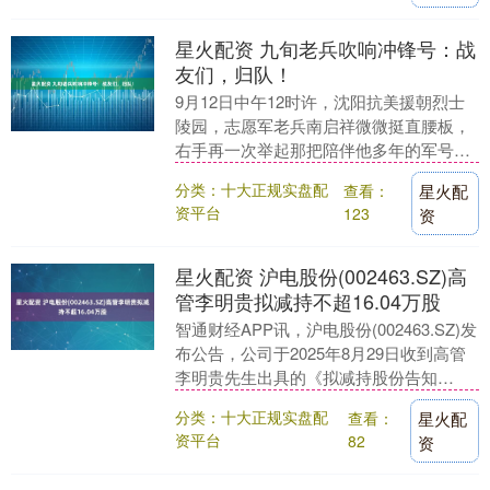
星火配资 九旬老兵吹响冲锋号：战
友们，归队！
9月12日中午12时许，沈阳抗美援朝烈士
陵园，志愿军老兵南启祥微微挺直腰板，
右手再一次举起那把陪伴他多年的军号。
随着运送第十二批中国人民志愿军烈士遗
分类：十大正规实盘配
查看：
星火配
骸的车辆缓....
资平台
123
资
星火配资 沪电股份(002463.SZ)高
管李明贵拟减持不超16.04万股
智通财经APP讯，沪电股份(002463.SZ)发
布公告，公司于2025年8月29日收到高管
李明贵先生出具的《拟减持股份告知
函》，李明贵先生拟自本公告披露之日
分类：十大正规实盘配
查看：
星火配
起....
资平台
82
资