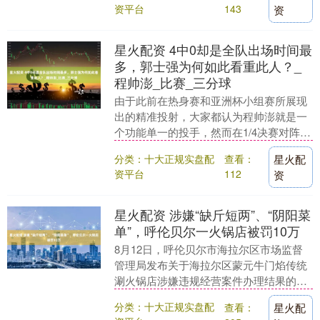
资平台
143
资
星火配资 4中0却是全队出场时间最
多，郭士强为何如此看重此人？_
程帅澎_比赛_三分球
由于此前在热身赛和亚洲杯小组赛所展现
出的精准投射，大家都认为程帅澎就是一
个功能单一的投手，然而在1/4决赛对阵韩
国的比赛中，程帅澎在自己手感不佳的情
分类：十大正规实盘配
查看：
星火配
况下，则是用....
资平台
112
资
星火配资 涉嫌“缺斤短两”、“阴阳菜
单”，呼伦贝尔一火锅店被罚10万
8月12日，呼伦贝尔市海拉尔区市场监督
管理局发布关于海拉尔区蒙元牛门焰传统
涮火锅店涉嫌违规经营案件办理结果的通
报。 2025年8月1日18时许，有网友发布短
分类：十大正规实盘配
查看：
星火配
视频....