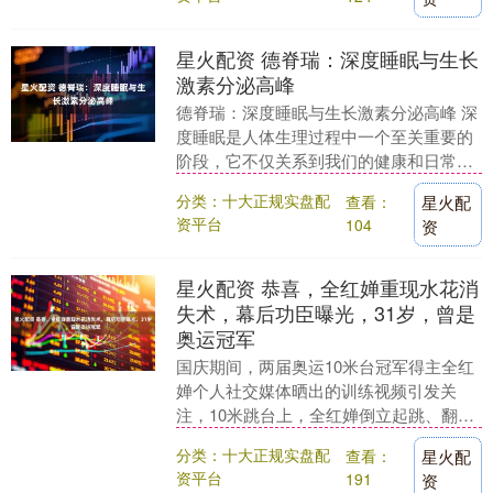
星火配资 德脊瑞：深度睡眠与生长
激素分泌高峰
德脊瑞：深度睡眠与生长激素分泌高峰 深
度睡眠是人体生理过程中一个至关重要的
阶段，它不仅关系到我们的健康和日常表
现，还与生长激素的分泌高峰密切相关。
分类：十大正规实盘配
查看：
星火配
生长激素，也称....
资平台
104
资
星火配资 恭喜，全红婵重现水花消
失术，幕后功臣曝光，31岁，曾是
奥运冠军
国庆期间，两届奥运10米台冠军得主全红
婵个人社交媒体晒出的训练视频引发关
注，10米跳台上，全红婵倒立起跳、翻腾
入水，水花被池水瞬间吞噬，熟悉的“水花
分类：十大正规实盘配
查看：
星火配
消失术”再度....
资平台
191
资