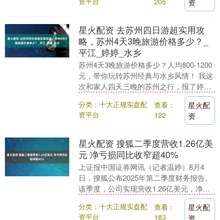
资平台
205
资
星火配资 去苏州四日游超实用攻
略，苏州4天3晚旅游价格多少？_
平江_婷婷_水乡
苏州4天3晚旅游价格多少？人均800-1200
元，带你玩转苏州经典与水乡风情！ 我这
次和家人四天三晚的苏州之行，报了婷婷
带的苏州深度文化团。出发前，我对比了
分类：十大正规实盘配
查看：
星火配
多家....
资平台
122
资
星火配资 搜狐二季度营收1.26亿美
元 净亏损同比收窄超40%
上证报中国证券网讯（记者温婷）8月4
日，搜狐公布2025年第二季度财务报告。
该季度，公司实现营收1.26亿美元，净亏
损（非美国通用会计准则）为2000万美
分类：十大正规实盘配
查看：
星火配
元，相....
资平台
183
资