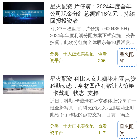
星火配资 片仔癀：2024年度全年
公司现金分红总额近18亿元，持续
回报投资者
7月23日收盘后，片仔癀（600436.SH）
2024年年度利润分配方案正式实施。公告
披露，此次分红向全体股东每10股派发现
金红利18.20元（含税），合计派发....
分类：十大正规实盘配
查看：
星火配
资平台
206
资
星火配资 科比大女儿娜塔莉亚点赞
科勒动态，身材凹凸有致让人惊艳
_卡戴珊_状态_支持
近日，科勒-卡戴珊在社交媒体上分享了一
组全新写真，而科比的大女儿娜塔莉亚对
此给予了积极的点赞支持。目前，渴望进
军模特行业的娜塔莉亚正与卡戴珊家族的
分类：十大正规实盘配
查看：
星火配
女性们保持着密....
资平台
117
资