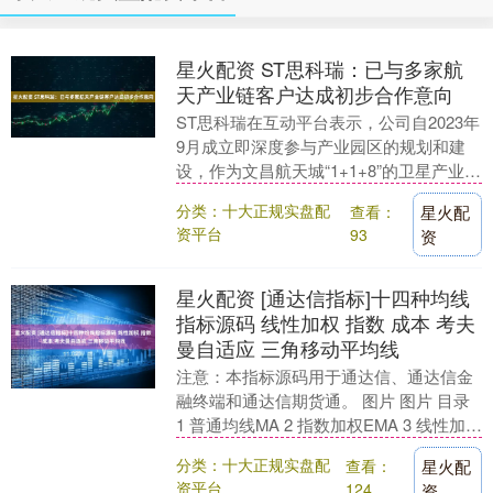
星火配资 ST思科瑞：已与多家航
天产业链客户达成初步合作意向
ST思科瑞在互动平台表示，公司自2023年
9月成立即深度参与产业园区的规划和建
设，作为文昌航天城“1+1+8”的卫星产业集
群的关键一环，紧邻“卫星超级工厂”，
分类：十大正规实盘配
查看：
星火配
可....
资平台
93
资
星火配资 [通达信指标]十四种均线
指标源码 线性加权 指数 成本 考夫
曼自适应 三角移动平均线
注意：本指标源码用于通达信、通达信金
融终端和通达信期货通。 图片 图片 目录
1 普通均线MA 2 指数加权EMA 3 线性加权
4 调和平均线 5 扩展加权均....
分类：十大正规实盘配
查看：
星火配
资平台
124
资