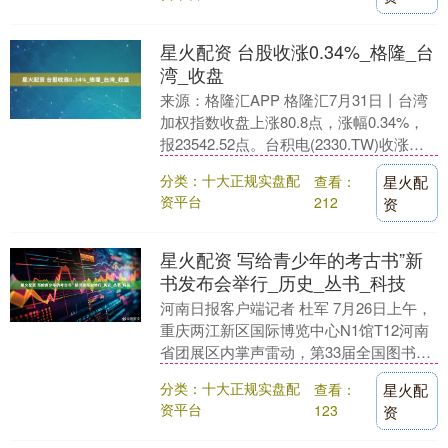
星火配资 台股收涨0.34%_格隆_台
湾_收盘
来源：格隆汇APP 格隆汇7月31日丨台湾
加权指数收盘上涨80.8点，涨幅0.34%，
报23542.52点。台积电(2330.TW)收涨
0.43%，报1160元....
分类：十大正规实盘配
查看：
星火配
资平台
212
资
星火配资 写给青少年的考古书”新
书发布会举行_历史_丛书_科技
河南日报客户端记者 杜军 7月26日上午，
重庆两江新区国际博览中心N1馆T12河南
省团展区内掌声雷动，第33届全国图书交
易博览会河南展区重点活动——插上科学
分类：十大正规实盘配
查看：
星火配
与人....
资平台
123
资