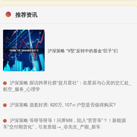
推荐资讯
沪深策略 “V型”反转中的基金“巨子”们
​沪深策略 探访跨界社群“捉月星社”：在星辰与心灵的交汇处_
航空_服务_心理学
​沪深策略 选套好房: 820万, 107㎡户型是否值得购买?
​沪深策略 等呀等呀等！问界M8，陷入“苦苦等”？！新能源
车“交付期货化”，引发质疑→_谷先生_产能_新车